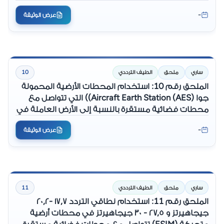
-
عرض الوثيقة
ساري
ملحق
الطيف الترددي
10
الملحق رقم 10: استخدام المحطات الأرضية المحمولة
جوا (Aircraft Earth Station (AES)) التي تتواصل مع
محطات فضائية مستقرة بالنسبة إلى الأرض العاملة في
النطاقات الترددية (١٠,٧٠ - ١١,٧٠) جيجاهيرتز و (١٢,٥٠- ١٢,٧٥)
-
عرض الوثيقة
جيجاهيرتز و (١٤,٠٠- ١٤,٥٠) جيجاهيرتز
ساري
ملحق
الطيف الترددي
11
الملحق رقم 11: استخدام نطاقي التردد ١٧,٧ -٢٠,٢
جيجاهيرتز و ٢٧,٥ - ٣٠ جيجاهيرتز في محطات أرضية
متحركة (ESIM) تتواصل مع محطات فضائية مستقرة