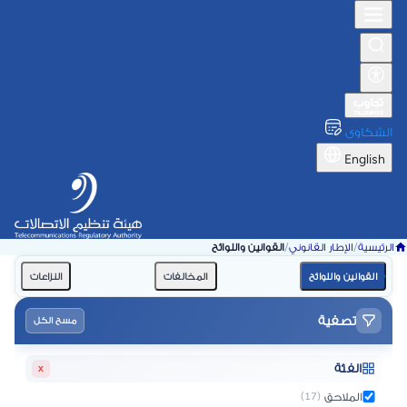
الشكاوى
English
الرئيسية
/
الإطار القانوني
/
القوانين واللوائح
القوانين واللوائح
المخالفات
النزاعات
تصفية
مسح الكل
الفئة
x
الملاحق
(17)