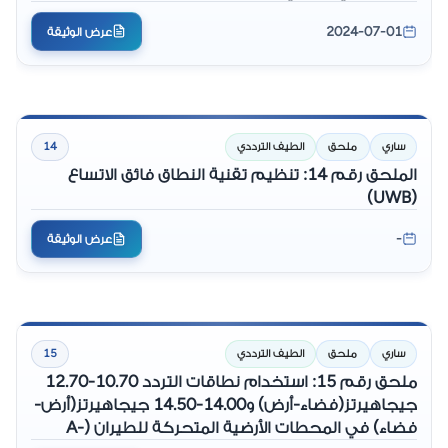
MHz و 14 - 14.5 GHz، ونطاقي الوصلات الهابطة 3700
2024-07-01
عرض الوثيقة
- 4200 MHz و 10.7 - 12.75 GHz
ساري
ملحق
الطيف الترددي
14
الملحق رقم 14: تنظيم تقنية النطاق فائق الاتساع
(UWB)
-
عرض الوثيقة
ساري
ملحق
الطيف الترددي
15
ملحق رقم 15: استخدام نطاقات التردد 10.70-12.70
جيجاهيرتز(فضاء-أرض) و14.00-14.50 جيجاهيرتز(أرض-
فضاء) في المحطات الأرضية المتحركة للطيران (A-